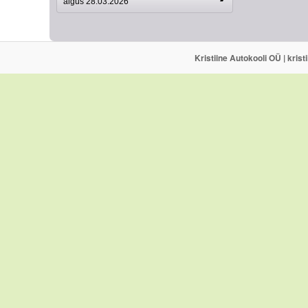
algus 28.03.2026
Kristiine Autokooli OÜ | kris