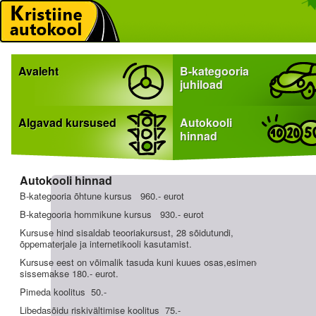
Avaleht
B-kategooria
juhiload
Algavad kursused
Autokooli
hinnad
Autokooli hinnad
B-kategooria õhtune kursus 960.- eurot
B-kategooria hommikune kursus 930.- eurot
Kursuse hind sisaldab teooriakursust, 28 sõidutundi,
õppematerjale ja internetikooli kasutamist.
Kursuse eest on võimalik tasuda kuni kuues osas,esimene
sissemakse 180.- eurot.
Pimeda koolitus 50.-
Libedasõidu riskivältimise koolitus 75.-