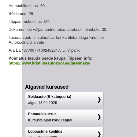
Esmaabikoolitus 50.-
Sõidutund 28.-
Lõppastmekoolitus 120.-
Dokumentide väljastamine teise autokooli minekuks 30.-
Tasuda saab nii sularahas kui ka ülekandega Kristiine
Autokooli OÜ arvele
A/a EE467700771002402317, LHV pank
Võimalus tasuda osade kaupa. Täpsem info:
https://www.kristiineautokool.ee/jarelmaks/
Algavad kursused
Sõiduauto (B kategooria)
algus 13.04.2026
Esmaabi kursus
Kursuste ajad kokkuleppel
Lõppastme koolitus